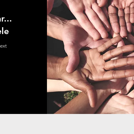
...
ele
text