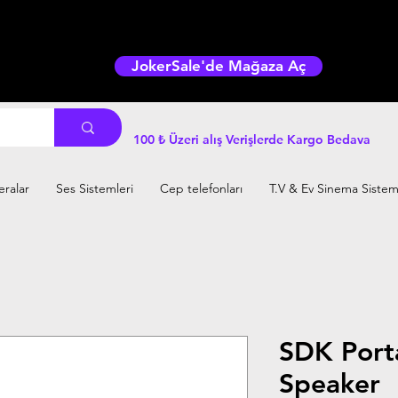
JokerSale'de Mağaza Aç
100 ₺ Üzeri alış Verişlerde Kargo Bedava
ralar
Ses Sistemleri
Cep telefonları
T.V & Ev Sinema Sistem
SDK Port
Speaker