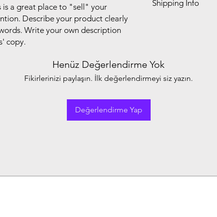
Shipping Info
your customers know 
 is a great place to "sell" your
customers can benefit
dissatisfied with the
ntion. Describe your product clearly
I'm a shipping policy
straightforward refun
words. Write your own description
information about y
to build trust and re
s' copy.
and cost. Providing s
buy with confidence.
your shipping policy 
reassure your custom
Henüz Değerlendirme Yok
confidence.
Fikirlerinizi paylaşın. İlk değerlendirmeyi siz yazın.
Değerlendirme Yap