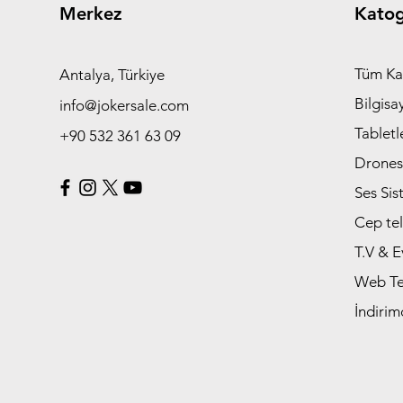
Merkez
Katog
Tüm Ka
Antalya, Türkiye
Bilgisa
info@jokersale.com
Tabletl
+90 532 361 63 09
Drones
Ses Sis
Cep tel
T.V & E
Web Tek
İndirim