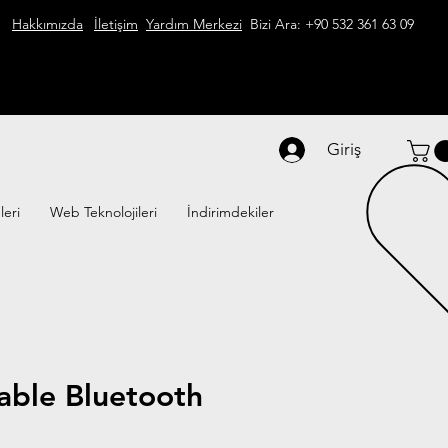
Hakkımızda
İletişim
Yardım Merkezi
Bizi Ara: +90 532 361 63 09
Giriş
leri
Web Teknolojileri
İndirimdekiler
able Bluetooth