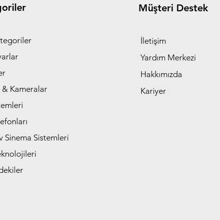
oriler
Müşteri Destek
tegoriler
İletişim
yarlar
Yardım Merkezi
er
Hakkımızda
 & Kameralar
Kariyer
temleri
efonları
v Sinema Sistemleri
nolojileri
dekiler