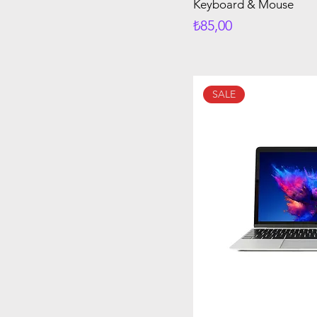
Keyboard & Mouse
Fiyat
₺85,00
SALE