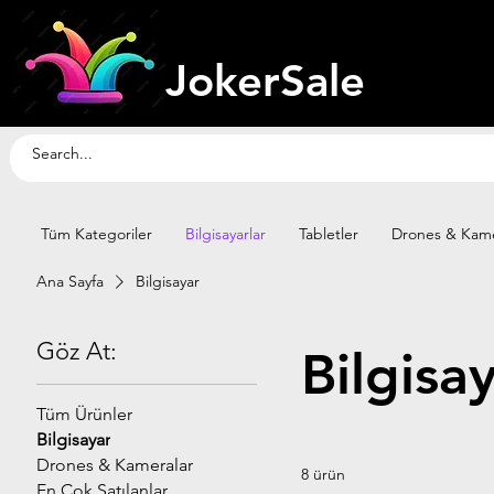
JokerSale
Tüm Kategoriler
Bilgisayarlar
Tabletler
Drones & Kame
Ana Sayfa
Bilgisayar
Göz At:
Bilgisa
Tüm Ürünler
Bilgisayar
Drones & Kameralar
8 ürün
En Çok Satılanlar