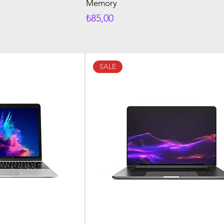
Memory
Fiyat
₺85,00
SALE