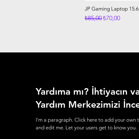
JP Gaming Laptop 15.
Normal Fiyat
İndirimli Fiya
₺85,00
₺70,00
Yardıma mı? İhtiyacın var
Yardım Merkezimizi İnc
I'm a paragraph. Click here to add your own 
and edit me. Let your users get to know you.