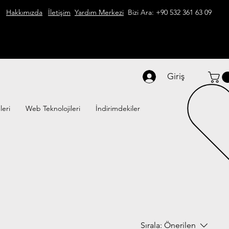
Hakkımızda
İletişim
Yardım Merkezi
Bizi Ara: +90 532 361 63 09
Giriş
leri
Web Teknolojileri
İndirimdekiler
Sırala:
Önerilen