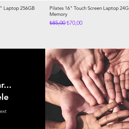
6" Laptop 256GB
Pilates 16" Touch Screen Laptop 24
Memory
t
Normal Fiyat
İndirimli Fiyat
₺85,00
₺70,00
...
ele
text