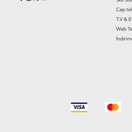
Cep tel
T.V & E
Web Tek
İndirim