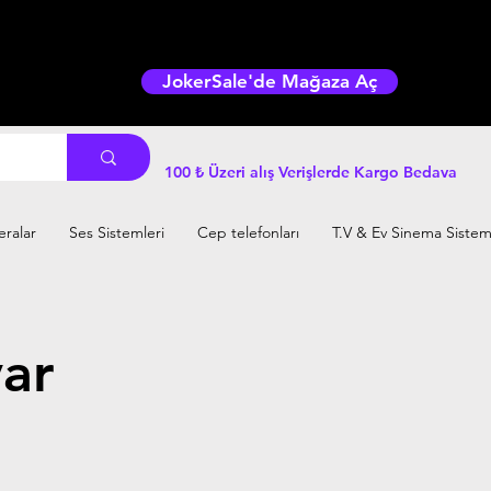
JokerSale'de Mağaza Aç
100 ₺ Üzeri alış Verişlerde Kargo Bedava
ralar
Ses Sistemleri
Cep telefonları
T.V & Ev Sinema Sistem
yar