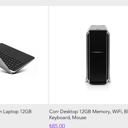
een Laptop 12GB
Corr Desktop 12GB Memory, WiFi, Bl
Keyboard, Mouse
Fiyat
₺85,00