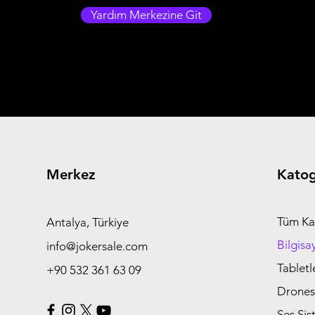
Yardım Merkezine Git
Merkez
Katog
Tüm Ka
Antalya, Türkiye
Bilgisa
info@jokersale.com
Tabletl
+90 532 361 63 09
Drones
Ses Sis