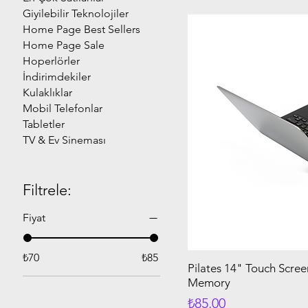
Giyilebilir Teknolojiler
Home Page Best Sellers
Home Page Sale
Hoperlörler
İndirimdekiler
Kulaklıklar
Mobil Telefonlar
Tabletler
TV & Ev Sineması
Filtrele:
Fiyat
₺70
₺85
Pilates 14" Touch Scr
Memory
Fiyat
₺85,00