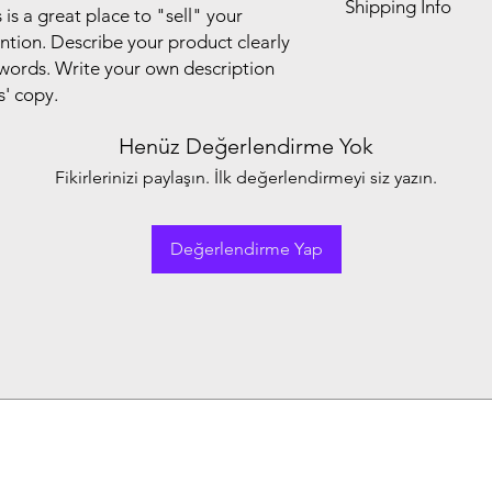
Shipping Info
your customers know 
 is a great place to "sell" your
customers can benefit
dissatisfied with the
ntion. Describe your product clearly
I'm a shipping policy
straightforward refun
words. Write your own description
information about y
to build trust and re
s' copy.
and cost. Providing s
buy with confidence.
your shipping policy 
reassure your custom
Henüz Değerlendirme Yok
confidence.
Fikirlerinizi paylaşın. İlk değerlendirmeyi siz yazın.
Değerlendirme Yap