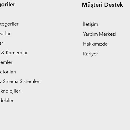
oriler
Müşteri Destek
tegoriler
İletişim
yarlar
Yardım Merkezi
er
Hakkımızda
 & Kameralar
Kariyer
temleri
efonları
v Sinema Sistemleri
nolojileri
dekiler