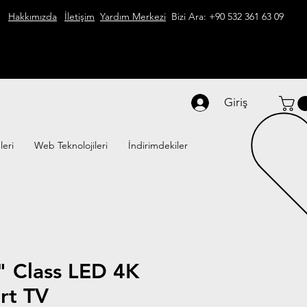
Hakkımızda
İletişim
Yardım Merkezi
Bizi Ara: +90 532 361 63 09
Giriş
leri
Web Teknolojileri
İndirimdekiler
" Class LED 4K
rt TV