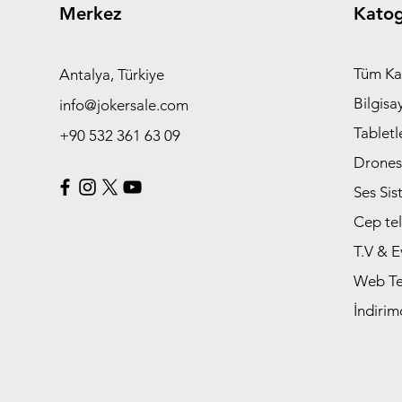
Merkez
Katog
Tüm Ka
Antalya, Türkiye
Bilgisa
info@jokersale.com
Tabletl
+90 532 361 63 09
Drones
Ses Sis
Cep tel
T.V & E
Web Tek
İndirim