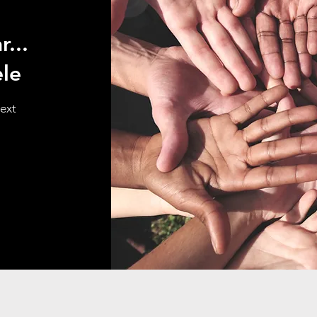
...
ele
text