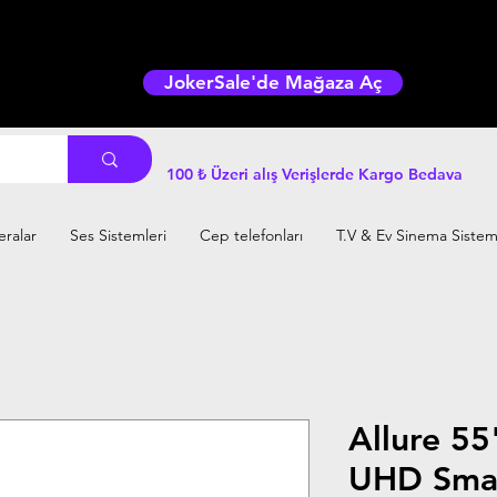
JokerSale'de Mağaza Aç
100 ₺ Üzeri alış Verişlerde Kargo Bedava
ralar
Ses Sistemleri
Cep telefonları
T.V & Ev Sinema Sistem
Allure 55
UHD Sma