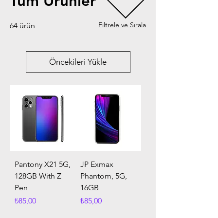
Tüm Ürünler
Filtrele ve Sırala
64 ürün
Öncekileri Yükle
Pantony X21 5G,
JP Exmax
128GB With Z
Phantom, 5G,
Pen
16GB
Fiyat
Fiyat
₺85,00
₺85,00