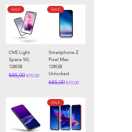
SALE
SALE
OVE Light
Smartphone Z
Space 5G,
Pixel Max
128GB
128GB
Unlocked
Normal Fiyat
İndirimli Fiyat
₺85,00
₺70,00
Normal Fiyat
İndirimli Fiyat
₺85,00
₺70,00
SALE