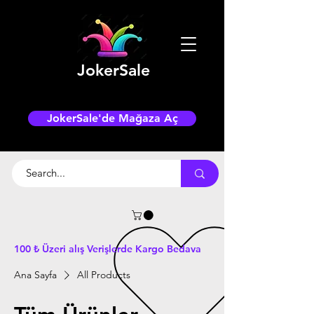
JokerSale
JokerSale'de Mağaza Aç
100 ₺ Üzeri alış Verişlerde Kargo Bedava
Ana Sayfa
All Products