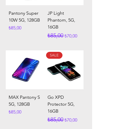
Pantony Super
JP Light
10W 5G, 128GB
Phantom, 5G,
16GB
Fiyat
₺85,00
Normal Fiyat
İndirimli Fiyat
₺85,00
₺70,00
SALE
MAX Pantony S
Go XPD
5G, 128GB
Protector 5G,
16GB
Fiyat
₺85,00
Normal Fiyat
İndirimli Fiyat
₺85,00
₺70,00