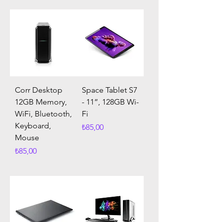
Corr Desktop
Space Tablet S7
12GB Memory,
- 11”, 128GB Wi-
WiFi, Bluetooth,
Fi
Keyboard,
Fiyat
₺85,00
Mouse
Fiyat
₺85,00