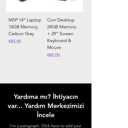
MSP 14" Laptop
Corr Desktop
16GB Memory,
24GB Memory
Carbon Gray
+ 29" Screen
Keyboard &
Fiyat
₺85,00
Mouse
Fiyat
₺85,00
Yardıma mı? İhtiyacın
var... Yardım Merkezimizi
İncele
I'm a paragraph. Click here to add your