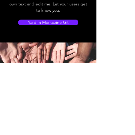
own text and edit me. Let your users get
to know you.
Yardım Merkezine Git
Merkez